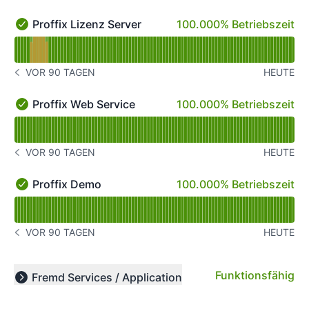
100% - Betriebszeit
Proffix Lizenz Server
100.000% Betriebszeit
Proffix Lizenz Server - Funktionsfähig
Verfügbarkeitsdiagramm lesen für Proffix Lizenz Server
VOR 90 TAGEN
HEUTE
GESCHICHTE BEACHTEN VOR 90 TAGEN
100% - Betriebszeit
Proffix Web Service
100.000% Betriebszeit
Proffix Web Service - Funktionsfähig
Verfügbarkeitsdiagramm lesen für Proffix Web Service
VOR 90 TAGEN
HEUTE
GESCHICHTE BEACHTEN VOR 90 TAGEN
100% - Betriebszeit
Proffix Demo
100.000% Betriebszeit
Proffix Demo - Funktionsfähig
Verfügbarkeitsdiagramm lesen für Proffix Demo
VOR 90 TAGEN
HEUTE
GESCHICHTE BEACHTEN VOR 90 TAGEN
Funktionsfähig
Fremd Services / Application
Expand group