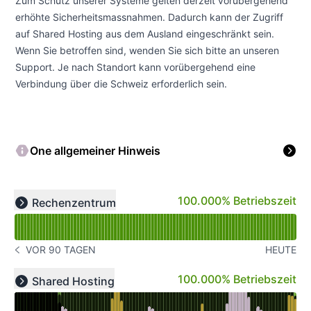
Zum Schutz unserer Systeme gelten derzeit vorübergehend
erhöhte Sicherheitsmassnahmen. Dadurch kann der Zugriff
auf Shared Hosting aus dem Ausland eingeschränkt sein.
Wenn Sie betroffen sind, wenden Sie sich bitte an unseren
Support. Je nach Standort kann vorübergehend eine
Verbindung über die Schweiz erforderlich sein.
One allgemeiner Hinweis
Verfügbarkeitsdiagramm lesen für undefined
100% - Betriebszeit
100.000% Betriebszeit
Rechenzentrum
Expand group
VOR 90 TAGEN
HEUTE
GESCHICHTE BEACHTEN VOR 90 TAGEN
Verfügbarkeitsdiagramm lesen für undefined
100% - Betriebszeit
100.000% Betriebszeit
Shared Hosting
Expand group