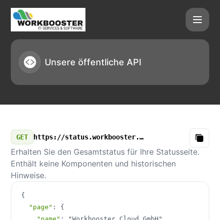
Workbooster Cloud GmbH - Unsere öffentliche API
Unsere öffentliche API
GET
https://status.workbooster.ch/v3/summary.json
Copy
Erhalten Sie den Gesamtstatus für Ihre Statusseite.
Enthält keine Komponenten und historischen
Hinweise.
{
"page"
:
{
"name"
:
"Workbooster Cloud GmbH"
,