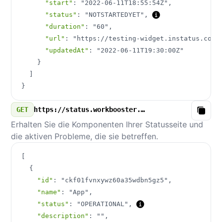
"start"
:
"2022-06-11T18:55:54Z"
,
"status"
:
"NOTSTARTEDYET"
,
"duration"
:
"60"
,
"url"
:
"https://testing-widget.instatus.com/
"updatedAt"
:
"2022-06-11T19:30:00Z"
}
]
}
GET
https://status.workbooster.ch/v3/components.json
Copy
Erhalten Sie die Komponenten Ihrer Statusseite und
die aktiven Probleme, die sie betreffen.
[
{
"id"
:
"ckf01fvnxywz60a35wdbn5gz5"
,
"name"
:
"App"
,
"status"
:
"OPERATIONAL"
,
"description"
:
""
,