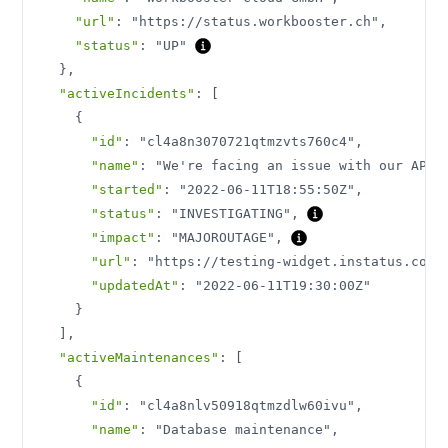
"url"
:
"https://status.workbooster.ch"
,
"status"
:
"UP"
}
,
"activeIncidents"
:
[
{
"id"
:
"cl4a8n3070721qtmzvts760c4"
,
"name"
:
"We're facing an issue with our API"
"started"
:
"2022-06-11T18:55:50Z"
,
"status"
:
"INVESTIGATING"
,
"impact"
:
"MAJOROUTAGE"
,
"url"
:
"https://testing-widget.instatus.com/
"updatedAt"
:
"2022-06-11T19:30:00Z"
}
]
,
"activeMaintenances"
:
[
{
"id"
:
"cl4a8nlv50918qtmzdlw60ivu"
,
"name"
:
"Database maintenance"
,